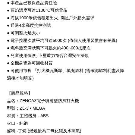
● 本產品已投保產品責任險
● 藍焰溫度可達1100°C可點雪茄
● 海拔1000米依舊穩定出火, 滿足戶外點火需求
● 通過4米高度抗摔測試
● 可調整火焰大小
● 電子按壓次數平均可達5000次 (依個人使用習慣會有差異)
● 燃料瓶充滿狀態下可點火約400~600按壓次
● 兒童使用保護, 下壓重力符合台灣安全法規
● 全機身皆為可回收材質
● 可使用市售 「打火機瓦斯罐」填充燃料 (需確認燃料耗盡及降
溫後才能填充)
【商品規格】
品名：ZENGAZ電子噴射型防風打火機
型號：ZL-3 • MEGA
材質：主體機身 - ABS
火口 - 純銅
燃料 -丁烷 (燃燒後為⼆氧化碳及⽔蒸氣)