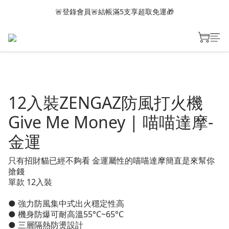
🚨登錄會員🚨結帳滿5支享超取免運🎁
12入裝ZENGAZ防風打火機
Give Me Money | 喵喵達摩-
金運
只有招財貓已經不夠看 金運屬性的喵喵達摩簡直是來幫你
搶錢
單款 12入裝
● 強力防風集中式出火穩定性高
● 機身防爆可耐高溫55°C~65°C
● 三層隔熱防燙設計 