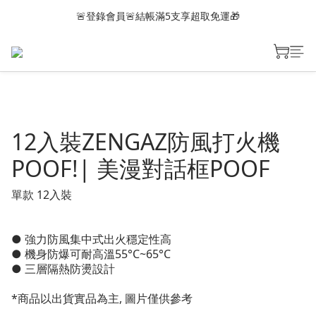
🚨登錄會員🚨結帳滿5支享超取免運🎁
12入裝ZENGAZ防風打火機
POOF!| 美漫對話框POOF
單款 12入裝
● 強力防風集中式出火穩定性高
● 機身防爆可耐高溫55°C~65°C
● 三層隔熱防燙設計 
*商品以出貨實品為主, 圖片僅供參考