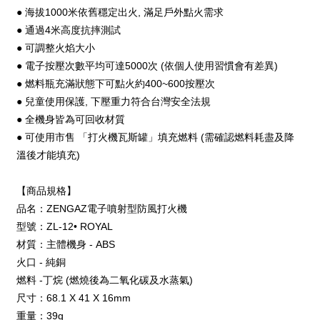
● 海拔1000米依舊穩定出火, 滿足戶外點火需求
● 通過4米高度抗摔測試
● 可調整火焰大小
● 電子按壓次數平均可達5000次 (依個人使用習慣會有差異)
● 燃料瓶充滿狀態下可點火約400~600按壓次
● 兒童使用保護, 下壓重力符合台灣安全法規
● 全機身皆為可回收材質
● 可使用市售 「打火機瓦斯罐」填充燃料 (需確認燃料耗盡及降
溫後才能填充)
【商品規格】
品名：ZENGAZ電子噴射型防風打火機
型號：ZL-12• ROYAL
材質：主體機身 - ABS
火口 - 純銅
燃料 -丁烷 (燃燒後為⼆氧化碳及⽔蒸氣)
尺寸：68.1 X 41 X 16mm
重量：39g